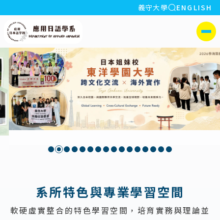
全站搜索
義守大學
ENGLISH
:::
義守大學應用日語學系
側選單
:::
系所特色與專業學習空間
軟硬虛實整合的特色學習空間，培育實務與理論並