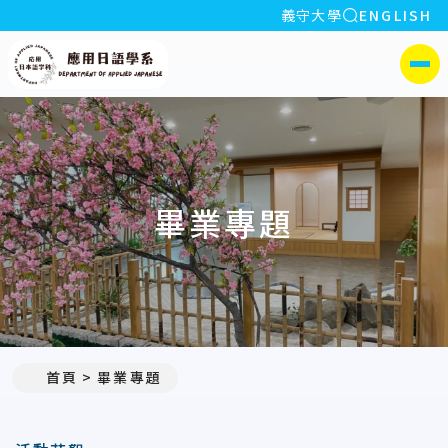
全站搜索
義守大學
ENGLISH
:::
義守大學應用日語學系
側選單
畢業專題
首頁
畢業專題