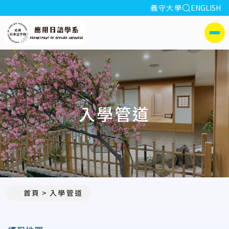
全站搜索
義守大學
ENGLISH
:::
義守大學應用日語學系
側選單
入學管道
首頁
入學管道