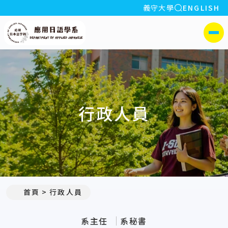
全站搜索
義守大學
ENGLISH
:::
義守大學應用日語學系
側選單
行政人員
:::
首頁
行政人員
系主任
系秘書