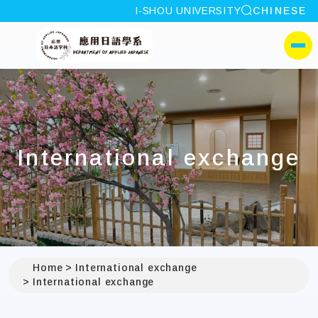
site search
I-SHOU UNIVERSITY
CHINESE
:::
I-SHOU UNIVERSITYDep
側選單
International exchange
Home
International exchange
International exchange